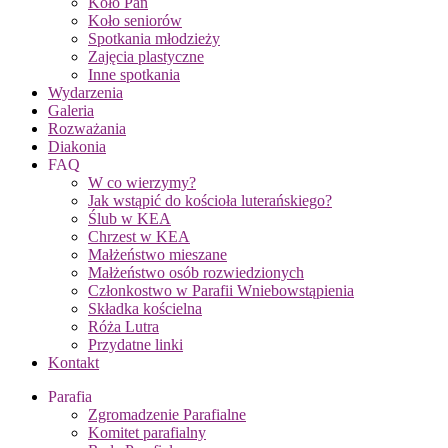
Koło Pań
Koło seniorów
Spotkania młodzieży
Zajęcia plastyczne
Inne spotkania
Wydarzenia
Galeria
Rozważania
Diakonia
FAQ
W co wierzymy?
Jak wstąpić do kościoła luterańskiego?
Ślub w KEA
Chrzest w KEA
Małżeństwo mieszane
Małżeństwo osób rozwiedzionych
Członkostwo w Parafii Wniebowstąpienia
Składka kościelna
Róża Lutra
Przydatne linki
Kontakt
Parafia
Zgromadzenie Parafialne
Komitet parafialny