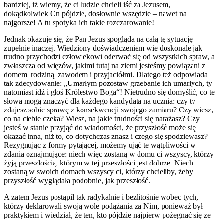
bardziej, iż wiemy, że ci ludzie chcieli iść za Jezusem,
dokądkolwiek On pójdzie, dosłownie wszędzie – nawet na
najgorsze! A tu spotyka ich takie rozczarowanie!
Jednak okazuje się, że Pan Jezus spogląda na całą tę sytuację
zupełnie inaczej. Wiedziony doświadczeniem wie doskonale jak
trudno przychodzi człowiekowi oderwać się od wszystkich spraw, a
zwłaszcza od więzów, jakimi tutaj na ziemi jesteśmy powiązani z
domem, rodziną, zawodem i przyjaciółmi. Dlatego też odpowiada
tak zdecydowanie: „Umarłym pozostaw grzebanie ich umarłych, ty
natomiast idź i głoś Królestwo Boga“! Nietrudno się domyślić, co te
słowa mogą znaczyć dla każdego kandydata na ucznia: czy ty
zdajesz sobie sprawę z konsekwencji swojego zamiaru? Czy wiesz,
co na ciebie czeka? Wiesz, na jakie trudności się narażasz? Czy
jesteś w stanie przyjąć do wiadomości, że przyszłość może się
okazać inna, niż to, co dotychczas znasz i czego się spodziewasz?
Rezygnując z formy pytającej, możemy ująć te wątpliwości w
zdania oznajmujące: niech więc zostaną w domu ci wszyscy, którzy
żyją przeszłością, którym w tej przeszłości jest dobrze. Niech
zostaną w swoich domach wszyscy ci, którzy chcieliby, żeby
przyszłość wyglądała podobnie, jak przeszłość.
A zatem Jezus postąpił tak radykalnie i bezlitośnie wobec tych,
którzy deklarowali swoją wole podążania za Nim, ponieważ był
praktykiem i wiedział, że ten, kto pójdzie najpierw pożegnać się ze