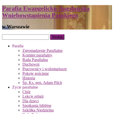
Parafia Ewangelicko-Augsburska
Wniebowstąpienia Pańskiego
w Warszawie
Parafia
Zgromadzenie Parafialne
Komitet parafialny
Rada Parafialna
Duchowni
Pracownicy i wolontariusze
Pokoje gościnne
Historia
Śp. Ks. gen. Adam Pilch
Życie parafialne
Chór
Lekcje religii
Dla dzieci
Spotkania biblijne
Szkółka Niedzielna