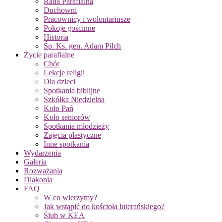
Rada Parafialna
Duchowni
Pracownicy i wolontariusze
Pokoje gościnne
Historia
Śp. Ks. gen. Adam Pilch
Życie parafialne
Chór
Lekcje religii
Dla dzieci
Spotkania biblijne
Szkółka Niedzielna
Koło Pań
Koło seniorów
Spotkania młodzieży
Zajęcia plastyczne
Inne spotkania
Wydarzenia
Galeria
Rozważania
Diakonia
FAQ
W co wierzymy?
Jak wstąpić do kościoła luterańskiego?
Ślub w KEA