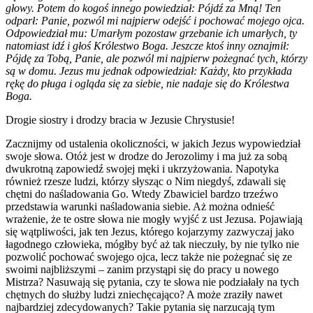
głowy. Potem do kogoś innego powiedział: Pójdź za Mną! Ten
odparł: Panie, pozwól mi najpierw odejść i pochować mojego ojca.
Odpowiedział mu: Umarłym pozostaw grzebanie ich umarłych, ty
natomiast idź i głoś Królestwo Boga. Jeszcze ktoś inny oznajmił:
Pójdę za Tobą, Panie, ale pozwól mi najpierw pożegnać tych, którzy
są w domu. Jezus mu jednak odpowiedział: Każdy, kto przykłada
rękę do pługa i ogląda się za siebie, nie nadaje się do Królestwa
Boga.
Drogie siostry i drodzy bracia w Jezusie Chrystusie!
Zacznijmy od ustalenia okoliczności, w jakich Jezus wypowiedział
swoje słowa. Otóż jest w drodze do Jerozolimy i ma już za sobą
dwukrotną zapowiedź swojej męki i ukrzyżowania. Napotyka
również rzesze ludzi, którzy słysząc o Nim niegdyś, zdawali się
chętni do naśladowania Go. Wtedy Zbawiciel bardzo trzeźwo
przedstawia warunki naśladowania siebie. Aż można odnieść
wrażenie, że te ostre słowa nie mogły wyjść z ust Jezusa. Pojawiają
się wątpliwości, jak ten Jezus, którego kojarzymy zazwyczaj jako
łagodnego człowieka, mógłby być aż tak nieczuły, by nie tylko nie
pozwolić pochować swojego ojca, lecz także nie pożegnać się ze
swoimi najbliższymi – zanim przystąpi się do pracy u nowego
Mistrza? Nasuwają się pytania, czy te słowa nie podziałały na tych
chętnych do służby ludzi zniechęcająco? A może zraziły nawet
najbardziej zdecydowanych? Takie pytania się narzucają tym