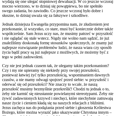
wydają się one ulegać stopniowej dewaluacji. W co jeszcze wczoraj
mocno wierzono, w to dzisiaj się powątpiewa, bo nie spełniło
swego zadania, bo zawiodło. Co jeszcze wczoraj było dobre i
słuszne, to dzisiaj uważa się za fałszywe i szkodliwe.
Jednak dzisiejsza Ewangelia przypomina nam, że złudzeniem jest
przekonanie, iż wszystko, co stare, musi być koniecznie dobre także
współcześnie. Sam Jezus uczy nas, że musimy patrzeć w przyszłość
i nie oglądać się stale wstecz. Nigdy nie wolno nam sądzić, że już
znaleźliśmy doskonałą formę stosunków społecznych, że znamy już
najlepsze rozwiązanie problemów ludzi, że nasza wiara czy sposób
życia bądź pracy są już najlepsze z możliwych, że możemy być z
tego w pełni zadowoleni.
Czy nie jest jednak czasem tak, że ulegamy takim przekonaniom?
Czy i my nie upieramy się niekiedy przy swojej przeszłości,
ponieważ łatwiej żyć tylko przeszłością, wspominaniem dawnych
czasów, a nie mamy odwagi spojrzeć przed siebie: w przyszłość i
oderwać się od przeszłości? Nie znaczy to wcale, że naszą
przeszłość musimy bezmyślnie przekreślić! Chodzi tu jednak o to,
żeby nie karmić się nieustannie powielanymi stereotypami. Żeby nie
żywić zadawnionych krzywd i niechęci, które niechybnie zatruwają
nasze życie i cieniem kładą się na naszych relacjach z bliźnimi.
Jezus zachęca nas do podążania przed siebie i głoszenia Królestwa
Bożego, które można wyrazić jako ukazywanie Chrystusa innym –