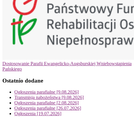
Dostosowanie Parafii Ewangelicko-Augsburskiej Wniebowstąpienia
Pańskiego
Ostatnio dodane
Ogłoszenia parafialne [9.08.2026]
Transmisja nabożeństwa [9.08.2026]
Ogłoszenia parafialne [2.08.2026]
Ogłoszenia parafialne [26.07.2026]
Ogłoszenia [19.07.2026]