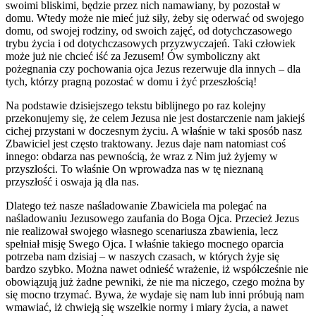
swoimi bliskimi, będzie przez nich namawiany, by pozostał w
domu. Wtedy może nie mieć już siły, żeby się oderwać od swojego
domu, od swojej rodziny, od swoich zajęć, od dotychczasowego
trybu życia i od dotychczasowych przyzwyczajeń. Taki człowiek
może już nie chcieć iść za Jezusem! Ów symboliczny akt
pożegnania czy pochowania ojca Jezus rezerwuje dla innych – dla
tych, którzy pragną pozostać w domu i żyć przeszłością!
Na podstawie dzisiejszego tekstu biblijnego po raz kolejny
przekonujemy się, że celem Jezusa nie jest dostarczenie nam jakiejś
cichej przystani w doczesnym życiu. A właśnie w taki sposób nasz
Zbawiciel jest często traktowany. Jezus daje nam natomiast coś
innego: obdarza nas pewnością, że wraz z Nim już żyjemy w
przyszłości. To właśnie On wprowadza nas w tę nieznaną
przyszłość i oswaja ją dla nas.
Dlatego też nasze naśladowanie Zbawiciela ma polegać na
naśladowaniu Jezusowego zaufania do Boga Ojca. Przecież Jezus
nie realizował swojego własnego scenariusza zbawienia, lecz
spełniał misję Swego Ojca. I właśnie takiego mocnego oparcia
potrzeba nam dzisiaj – w naszych czasach, w których żyje się
bardzo szybko. Można nawet odnieść wrażenie, iż współcześnie nie
obowiązują już żadne pewniki, że nie ma niczego, czego można by
się mocno trzymać. Bywa, że wydaje się nam lub inni próbują nam
wmawiać, iż chwieją się wszelkie normy i miary życia, a nawet