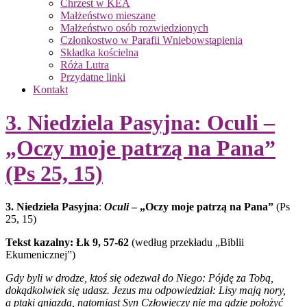
Chrzest w KEA
Małżeństwo mieszane
Małżeństwo osób rozwiedzionych
Członkostwo w Parafii Wniebowstąpienia
Składka kościelna
Róża Lutra
Przydatne linki
Kontakt
3. Niedziela Pasyjna: Oculi –
„Oczy moje patrzą na Pana”
(Ps 25, 15)
3. Niedziela Pasyjna
:
Oculi
– „Oczy moje patrzą na Pana”
(Ps
25, 15)
Tekst kazalny: Łk 9, 57-62
(według przekładu „Biblii
Ekumenicznej”)
Gdy byli w drodze, ktoś się odezwał do Niego: Pójdę za Tobą,
dokądkolwiek się udasz. Jezus mu odpowiedział: Lisy mają nory,
a ptaki gniazda, natomiast Syn Człowieczy nie ma gdzie położyć