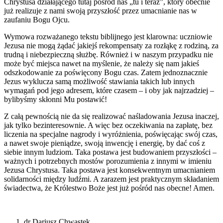
Chrystusa działającego tutaj pośród nas „tu i teraz”, który obecnie
już realizuje z nami swoją przyszłość przez umacnianie nas w
zaufaniu Bogu Ojcu.
Wymowa rozważanego tekstu biblijnego jest klarowna: uczniowie
Jezusa nie mogą żądać jakiejś rekompensaty za rozłąkę z rodziną, za
trudną i niebezpieczną służbę. Również i w naszym przypadku nie
może być miejsca nawet na myślenie, że należy się nam jakieś
odszkodowanie za poświęcony Bogu czas. Zatem jednoznacznie
Jezus wyklucza samą możliwość stawiania takich lub innych
wymagań pod jego adresem, które czasem – i oby jak najrzadziej –
bylibyśmy skłonni Mu postawić!
Z całą pewnością nie da się realizować naśladowania Jezusa inaczej,
jak tylko bezinteresownie. A więc bez oczekiwania na zapłatę, bez
liczenia na specjalne nagrody i wyróżnienia, poświęcając swój czas,
a nawet swoje pieniądze, swoją inwencję i energię, by dać coś z
siebie innym ludziom. Taka postawa jest budowaniem przyszłości –
ważnych i potrzebnych mostów porozumienia z innymi w imieniu
Jezusa Chrystusa. Taka postawa jest konsekwentnym umacnianiem
solidarności między ludźmi. A zarazem jest praktycznym składaniem
świadectwa, że Królestwo Boże jest już pośród nas obecne! Amen.
dr Dariusz Chwastek