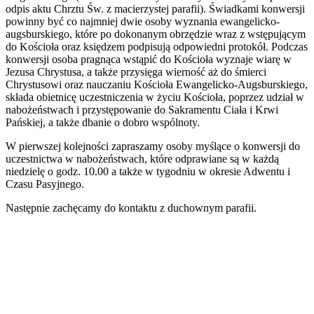
odpis aktu Chrztu Św. z macierzystej parafii). Świadkami konwersji
powinny być co najmniej dwie osoby wyznania ewangelicko-
augsburskiego, które po dokonanym obrzędzie wraz z wstępującym
do Kościoła oraz księdzem podpisują odpowiedni protokół. Podczas
konwersji osoba pragnąca wstąpić do Kościoła wyznaje wiarę w
Jezusa Chrystusa, a także przysięga wierność aż do śmierci
Chrystusowi oraz nauczaniu Kościoła Ewangelicko-Augsburskiego,
składa obietnicę uczestniczenia w życiu Kościoła, poprzez udział w
nabożeństwach i przystępowanie do Sakramentu Ciała i Krwi
Pańskiej, a także dbanie o dobro wspólnoty.
W pierwszej kolejności zapraszamy osoby myślące o konwersji do
uczestnictwa w nabożeństwach, które odprawiane są w każdą
niedzielę o godz. 10.00 a także w tygodniu w okresie Adwentu i
Czasu Pasyjnego.
Następnie zachęcamy do kontaktu z duchownym parafii.