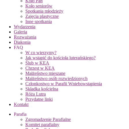
Koło Pań
Koło seniorów
Spotkania młodzieży
Zajęcia plastyczne
Inne spotkania
Wydarzenia
Galeria
Rozważania
Diakonia
FAQ
W co wierzymy?
Jak wstąpić do kościoła luterańskiego?
Ślub w KEA
Chrzest w KEA
Małżeństwo mieszane
Małżeństwo osób rozwiedzionych
Członkostwo w Parafii Wniebowstąpienia
Składka kościelna
Róża Lutra
Przydatne linki
Kontakt
Parafia
Zgromadzenie Parafialne
Komitet parafialny