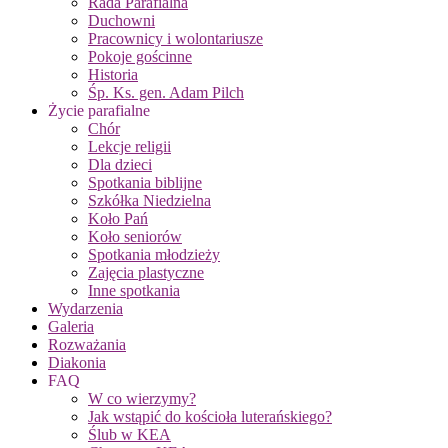
Rada Parafialna
Duchowni
Pracownicy i wolontariusze
Pokoje gościnne
Historia
Śp. Ks. gen. Adam Pilch
Życie parafialne
Chór
Lekcje religii
Dla dzieci
Spotkania biblijne
Szkółka Niedzielna
Koło Pań
Koło seniorów
Spotkania młodzieży
Zajęcia plastyczne
Inne spotkania
Wydarzenia
Galeria
Rozważania
Diakonia
FAQ
W co wierzymy?
Jak wstąpić do kościoła luterańskiego?
Ślub w KEA