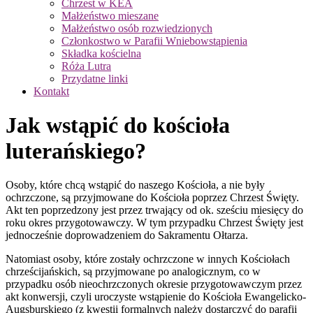
Chrzest w KEA
Małżeństwo mieszane
Małżeństwo osób rozwiedzionych
Członkostwo w Parafii Wniebowstąpienia
Składka kościelna
Róża Lutra
Przydatne linki
Kontakt
Jak wstąpić do kościoła
luterańskiego?
Osoby, które chcą wstąpić do naszego Kościoła, a nie były
ochrzczone, są przyjmowane do Kościoła poprzez Chrzest Święty.
Akt ten poprzedzony jest przez trwający od ok. sześciu miesięcy do
roku okres przygotowawczy. W tym przypadku Chrzest Święty jest
jednocześnie doprowadzeniem do Sakramentu Ołtarza.
Natomiast osoby, które zostały ochrzczone w innych Kościołach
chrześcijańskich, są przyjmowane po analogicznym, co w
przypadku osób nieochrzczonych okresie przygotowawczym przez
akt konwersji, czyli uroczyste wstąpienie do Kościoła Ewangelicko-
Augsburskiego (z kwestii formalnych należy dostarczyć do parafii