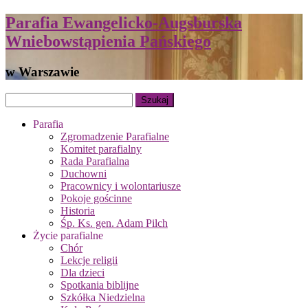
Parafia Ewangelicko-Augsburska
Wniebowstąpienia Pańskiego
w Warszawie
Parafia
Zgromadzenie Parafialne
Komitet parafialny
Rada Parafialna
Duchowni
Pracownicy i wolontariusze
Pokoje gościnne
Historia
Śp. Ks. gen. Adam Pilch
Życie parafialne
Chór
Lekcje religii
Dla dzieci
Spotkania biblijne
Szkółka Niedzielna