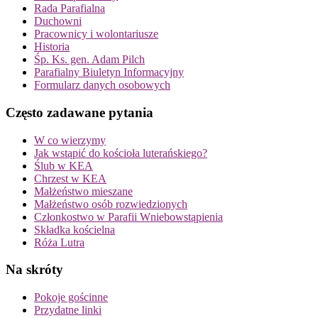
Rada Parafialna
Duchowni
Pracownicy i wolontariusze
Historia
Śp. Ks. gen. Adam Pilch
Parafialny Biuletyn Informacyjny
Formularz danych osobowych
Często zadawane pytania
W co wierzymy
Jak wstąpić do kościoła luterańskiego?
Ślub w KEA
Chrzest w KEA
Małżeństwo mieszane
Małżeństwo osób rozwiedzionych
Członkostwo w Parafii Wniebowstąpienia
Składka kościelna
Róża Lutra
Na skróty
Pokoje gościnne
Przydatne linki