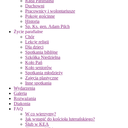
Rada Parafialna
Duchowni
Pracownicy i wolontariusze
Pokoje gościnne
Historia
Śp. Ks. gen. Adam Pilch
Życie parafialne
Chór
Lekcje religii
Dla dzieci
Spotkania biblijne
Szkółka Niedzielna
Koło Pań
Koło seniorów
Spotkania młodzieży
Zajęcia plastyczne
Inne spotkania
Wydarzenia
Galeria
Rozważania
Diakonia
FAQ
W co wierzymy?
Jak wstąpić do kościoła luterańskiego?
Ślub w KEA