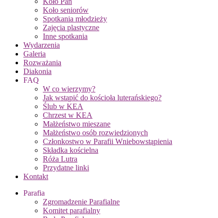
Koło Pań
Koło seniorów
Spotkania młodzieży
Zajęcia plastyczne
Inne spotkania
Wydarzenia
Galeria
Rozważania
Diakonia
FAQ
W co wierzymy?
Jak wstąpić do kościoła luterańskiego?
Ślub w KEA
Chrzest w KEA
Małżeństwo mieszane
Małżeństwo osób rozwiedzionych
Członkostwo w Parafii Wniebowstąpienia
Składka kościelna
Róża Lutra
Przydatne linki
Kontakt
Parafia
Zgromadzenie Parafialne
Komitet parafialny