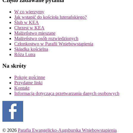
Często zadawane pytania
W co wierzymy
Jak wstąpić do kościoła luterańskiego?
Ślub w KEA
Chrzest w KEA
Małżeństwo mieszane
Małżeństwo osób rozwiedzionych
Członkostwo w Parafii Wniebowstąpienia
Składka kościelna
Róża Lutra
Na skróty
Pokoje gościnne
Przydatne linki
Kontakt
Informacja dotycząca przetwarzania danych osobowych
© 2026
Parafia Ewangelicko-Augsburska Wniebowstąpienia