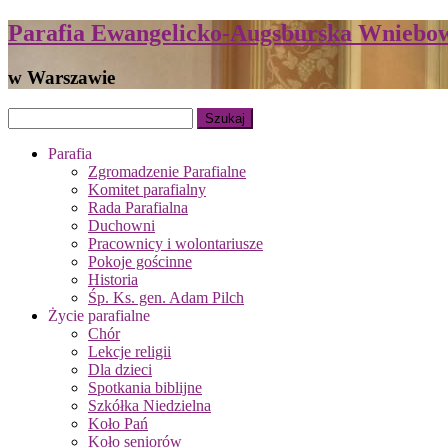
Parafia Ewangelicko-Augsburska Wniebow
w Warszawie
Parafia
Zgromadzenie Parafialne
Komitet parafialny
Rada Parafialna
Duchowni
Pracownicy i wolontariusze
Pokoje gościnne
Historia
Śp. Ks. gen. Adam Pilch
Życie parafialne
Chór
Lekcje religii
Dla dzieci
Spotkania biblijne
Szkółka Niedzielna
Koło Pań
Koło seniorów