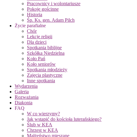
Pracownicy i wolontariusze
Pokoje gościnne
Historia
Śp. Ks. gen. Adam Pilch
Życie parafialne
Chór
Lekcje religii
Dla dzieci
Spotkania biblijne
Szkółka Niedzielna
Koło Pań
Koło seniorów
Spotkania młodzieży
Zajęcia plastyczne
Inne spotkania
Wydarzenia
Galeria
Rozważania
Diakonia
FAQ
W co wierzymy?
Jak wstąpić do kościoła luterańskiego?
Ślub w KEA
Chrzest w KEA
Małżeństwo mieszane