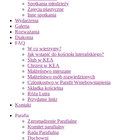
Spotkania młodzieży
Zajęcia plastyczne
Inne spotkania
Wydarzenia
Galeria
Rozważania
Diakonia
FAQ
W co wierzymy?
Jak wstąpić do kościoła luterańskiego?
Ślub w KEA
Chrzest w KEA
Małżeństwo mieszane
Małżeństwo osób rozwiedzionych
Członkostwo w Parafii Wniebowstąpienia
Składka kościelna
Róża Lutra
Przydatne linki
Kontakt
Parafia
Zgromadzenie Parafialne
Komitet parafialny
Rada Parafialna
Duchowni