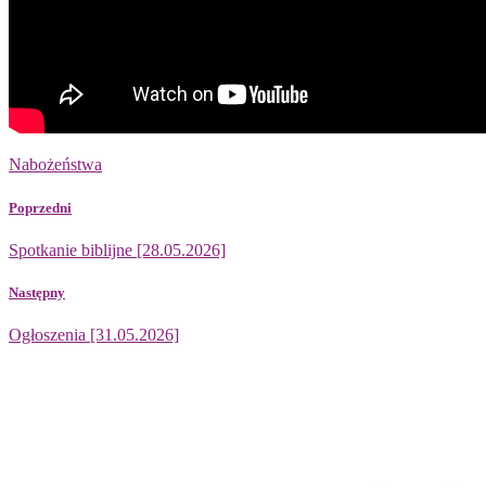
Nabożeństwa
Poprzedni
Spotkanie biblijne [28.05.2026]
Następny
Ogłoszenia [31.05.2026]