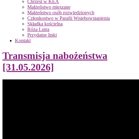
Chrzest w KEA
Małżeństwo mieszane
Małżeństwo osób rozwiedzionych
Członkostwo w Parafii Wniebowstąpienia
Składka kościelna
Róża Lutra
Przydatne linki
Kontakt
Transmisja nabożeństwa
[31.05.2026]