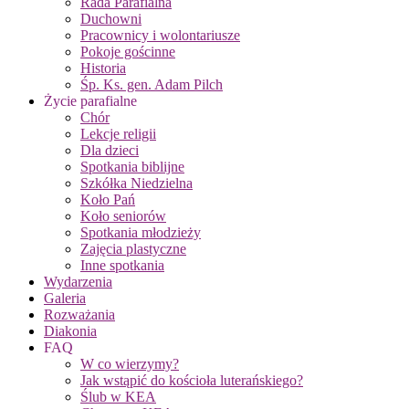
Rada Parafialna
Duchowni
Pracownicy i wolontariusze
Pokoje gościnne
Historia
Śp. Ks. gen. Adam Pilch
Życie parafialne
Chór
Lekcje religii
Dla dzieci
Spotkania biblijne
Szkółka Niedzielna
Koło Pań
Koło seniorów
Spotkania młodzieży
Zajęcia plastyczne
Inne spotkania
Wydarzenia
Galeria
Rozważania
Diakonia
FAQ
W co wierzymy?
Jak wstąpić do kościoła luterańskiego?
Ślub w KEA