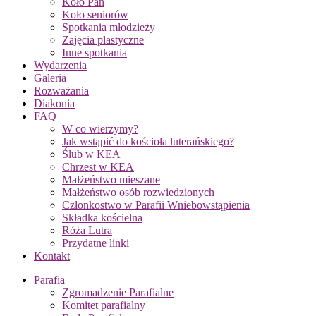
Koło Pań
Koło seniorów
Spotkania młodzieży
Zajęcia plastyczne
Inne spotkania
Wydarzenia
Galeria
Rozważania
Diakonia
FAQ
W co wierzymy?
Jak wstąpić do kościoła luterańskiego?
Ślub w KEA
Chrzest w KEA
Małżeństwo mieszane
Małżeństwo osób rozwiedzionych
Członkostwo w Parafii Wniebowstąpienia
Składka kościelna
Róża Lutra
Przydatne linki
Kontakt
Parafia
Zgromadzenie Parafialne
Komitet parafialny