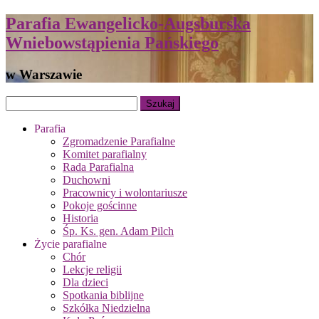
Parafia Ewangelicko-Augsburska
Wniebowstąpienia Pańskiego
w Warszawie
Parafia
Zgromadzenie Parafialne
Komitet parafialny
Rada Parafialna
Duchowni
Pracownicy i wolontariusze
Pokoje gościnne
Historia
Śp. Ks. gen. Adam Pilch
Życie parafialne
Chór
Lekcje religii
Dla dzieci
Spotkania biblijne
Szkółka Niedzielna