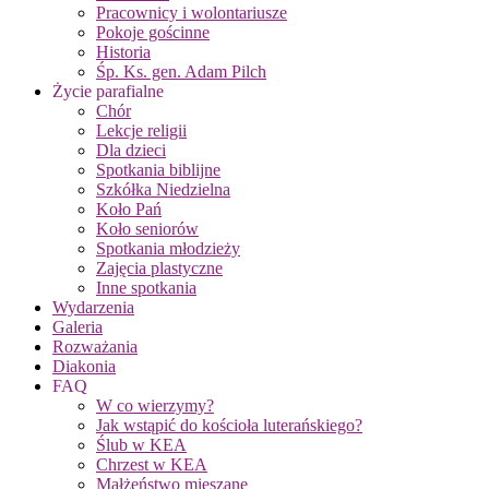
Pracownicy i wolontariusze
Pokoje gościnne
Historia
Śp. Ks. gen. Adam Pilch
Życie parafialne
Chór
Lekcje religii
Dla dzieci
Spotkania biblijne
Szkółka Niedzielna
Koło Pań
Koło seniorów
Spotkania młodzieży
Zajęcia plastyczne
Inne spotkania
Wydarzenia
Galeria
Rozważania
Diakonia
FAQ
W co wierzymy?
Jak wstąpić do kościoła luterańskiego?
Ślub w KEA
Chrzest w KEA
Małżeństwo mieszane