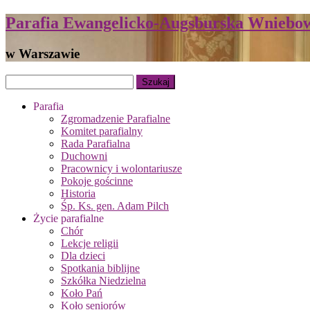
Parafia Ewangelicko-Augsburska Wniebow
w Warszawie
Parafia
Zgromadzenie Parafialne
Komitet parafialny
Rada Parafialna
Duchowni
Pracownicy i wolontariusze
Pokoje gościnne
Historia
Śp. Ks. gen. Adam Pilch
Życie parafialne
Chór
Lekcje religii
Dla dzieci
Spotkania biblijne
Szkółka Niedzielna
Koło Pań
Koło seniorów