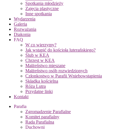
Spotkania młodzieży
Zajęcia plastyczne
Inne spotkania
Wydarzenia
Galeria
Rozważania
Diakonia
FAQ
W co wierzymy?
Jak wstąpić do kościoła luterańskiego?
Ślub w KEA
Chrzest w KEA
Małżeństwo mieszane
Małżeństwo osób rozwiedzionych
Członkostwo w Parafii Wniebowstąpienia
Składka kościelna
Róża Lutra
Przydatne linki
Kontakt
Parafia
Zgromadzenie Parafialne
Komitet parafialny
Rada Parafialna
Duchowni