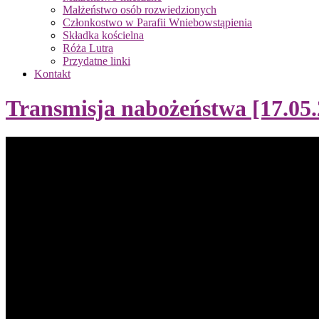
Małżeństwo osób rozwiedzionych
Członkostwo w Parafii Wniebowstąpienia
Składka kościelna
Róża Lutra
Przydatne linki
Kontakt
Transmisja nabożeństwa [17.05.