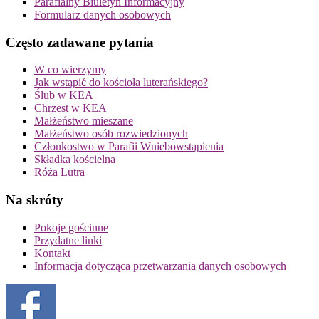
Parafialny Biuletyn Informacyjny
Formularz danych osobowych
Często zadawane pytania
W co wierzymy
Jak wstąpić do kościoła luterańskiego?
Ślub w KEA
Chrzest w KEA
Małżeństwo mieszane
Małżeństwo osób rozwiedzionych
Członkostwo w Parafii Wniebowstąpienia
Składka kościelna
Róża Lutra
Na skróty
Pokoje gościnne
Przydatne linki
Kontakt
Informacja dotycząca przetwarzania danych osobowych