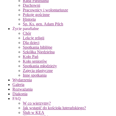
Rada Parafialna
Duchowni
Pracownicy i wolontariusze
Pokoje gościnne
Historia
Śp. Ks. gen. Adam Pilch
Życie parafialne
Chór
Lekcje religii
Dla dzieci
Spotkania biblijne
Szkółka Niedzielna
Koło Pań
Koło seniorów
Spotkania młodzieży
Zajęcia plastyczne
Inne spotkania
Wydarzenia
Galeria
Rozważania
Diakonia
FAQ
W co wierzymy?
Jak wstąpić do kościoła luterańskiego?
Ślub w KEA