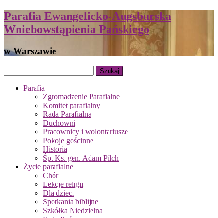
Parafia Ewangelicko-Augsburska
Wniebowstąpienia Pańskiego
w Warszawie
Parafia
Zgromadzenie Parafialne
Komitet parafialny
Rada Parafialna
Duchowni
Pracownicy i wolontariusze
Pokoje gościnne
Historia
Śp. Ks. gen. Adam Pilch
Życie parafialne
Chór
Lekcje religii
Dla dzieci
Spotkania biblijne
Szkółka Niedzielna