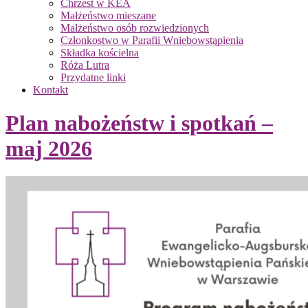
Chrzest w KEA
Małżeństwo mieszane
Małżeństwo osób rozwiedzionych
Członkostwo w Parafii Wniebowstąpienia
Składka kościelna
Róża Lutra
Przydatne linki
Kontakt
Plan nabożeństw i spotkań –
maj 2026