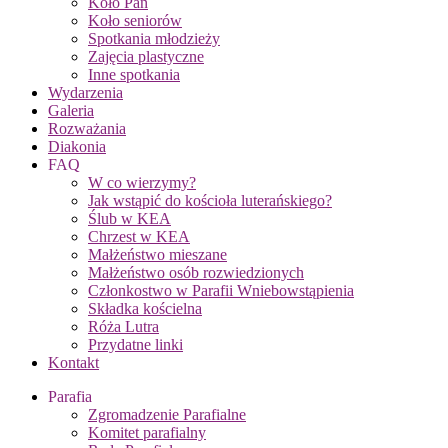
Koło Pań
Koło seniorów
Spotkania młodzieży
Zajęcia plastyczne
Inne spotkania
Wydarzenia
Galeria
Rozważania
Diakonia
FAQ
W co wierzymy?
Jak wstąpić do kościoła luterańskiego?
Ślub w KEA
Chrzest w KEA
Małżeństwo mieszane
Małżeństwo osób rozwiedzionych
Członkostwo w Parafii Wniebowstąpienia
Składka kościelna
Róża Lutra
Przydatne linki
Kontakt
Parafia
Zgromadzenie Parafialne
Komitet parafialny