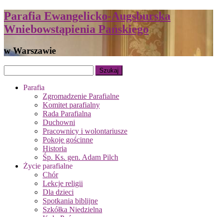
Parafia Ewangelicko-Augsburska
Wniebowstąpienia Pańskiego
w Warszawie
Parafia
Zgromadzenie Parafialne
Komitet parafialny
Rada Parafialna
Duchowni
Pracownicy i wolontariusze
Pokoje gościnne
Historia
Śp. Ks. gen. Adam Pilch
Życie parafialne
Chór
Lekcje religii
Dla dzieci
Spotkania biblijne
Szkółka Niedzielna