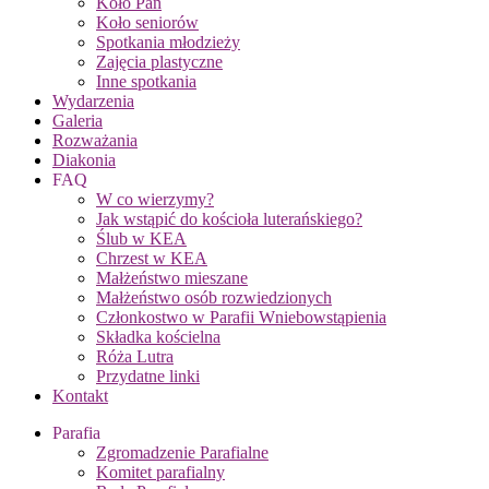
Koło Pań
Koło seniorów
Spotkania młodzieży
Zajęcia plastyczne
Inne spotkania
Wydarzenia
Galeria
Rozważania
Diakonia
FAQ
W co wierzymy?
Jak wstąpić do kościoła luterańskiego?
Ślub w KEA
Chrzest w KEA
Małżeństwo mieszane
Małżeństwo osób rozwiedzionych
Członkostwo w Parafii Wniebowstąpienia
Składka kościelna
Róża Lutra
Przydatne linki
Kontakt
Parafia
Zgromadzenie Parafialne
Komitet parafialny