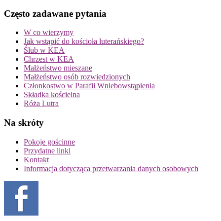
Często zadawane pytania
W co wierzymy
Jak wstąpić do kościoła luterańskiego?
Ślub w KEA
Chrzest w KEA
Małżeństwo mieszane
Małżeństwo osób rozwiedzionych
Członkostwo w Parafii Wniebowstąpienia
Składka kościelna
Róża Lutra
Na skróty
Pokoje gościnne
Przydatne linki
Kontakt
Informacja dotycząca przetwarzania danych osobowych