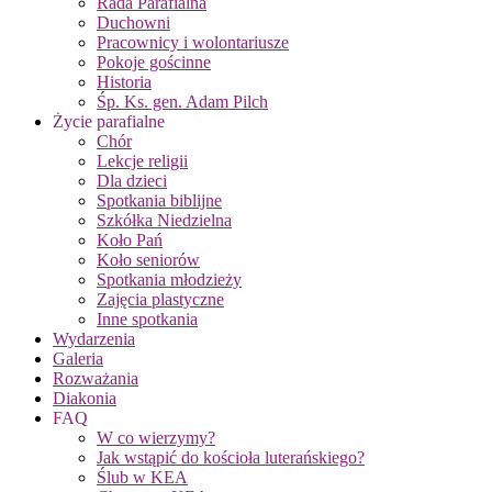
Rada Parafialna
Duchowni
Pracownicy i wolontariusze
Pokoje gościnne
Historia
Śp. Ks. gen. Adam Pilch
Życie parafialne
Chór
Lekcje religii
Dla dzieci
Spotkania biblijne
Szkółka Niedzielna
Koło Pań
Koło seniorów
Spotkania młodzieży
Zajęcia plastyczne
Inne spotkania
Wydarzenia
Galeria
Rozważania
Diakonia
FAQ
W co wierzymy?
Jak wstąpić do kościoła luterańskiego?
Ślub w KEA