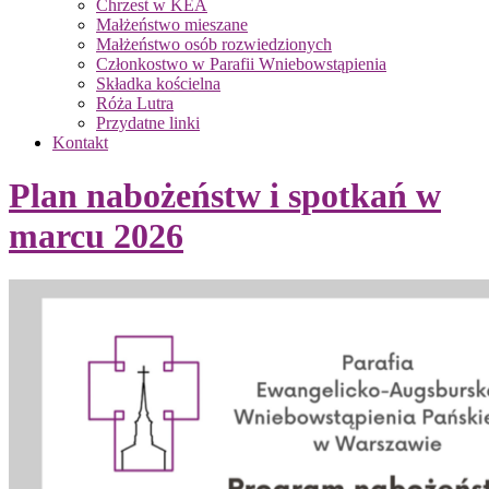
Chrzest w KEA
Małżeństwo mieszane
Małżeństwo osób rozwiedzionych
Członkostwo w Parafii Wniebowstąpienia
Składka kościelna
Róża Lutra
Przydatne linki
Kontakt
Plan nabożeństw i spotkań w
marcu 2026