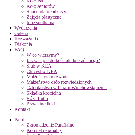
Koło Pań
Koło seniorów
Spotkania młodzieży
Zajęcia plastyczne
Inne spotkania
Wydarzenia
Galeria
Rozważania
Diakonia
FAQ
W co wierzymy?
Jak wstąpić do kościoła luterańskiego?
Ślub w KEA
Chrzest w KEA
Małżeństwo mieszane
Małżeństwo osób rozwiedzionych
Członkostwo w Parafii Wniebowstąpienia
Składka kościelna
Róża Lutra
Przydatne linki
Kontakt
Parafia
Zgromadzenie Parafialne
Komitet parafialny