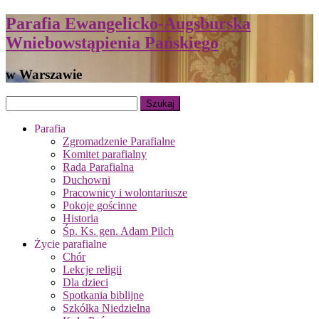
Parafia Ewangelicko-Augsburska
Wniebowstąpienia Pańskiego
w Warszawie
Parafia
Zgromadzenie Parafialne
Komitet parafialny
Rada Parafialna
Duchowni
Pracownicy i wolontariusze
Pokoje gościnne
Historia
Śp. Ks. gen. Adam Pilch
Życie parafialne
Chór
Lekcje religii
Dla dzieci
Spotkania biblijne
Szkółka Niedzielna