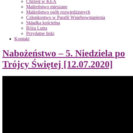
Chrzest w KEA
Małżeństwo mieszane
Małżeństwo osób rozwiedzionych
Członkostwo w Parafii Wniebowstąpienia
Składka kościelna
Róża Lutra
Przydatne linki
Kontakt
Nabożeństwo – 5. Niedziela po
Trójcy Świętej [12.07.2020]