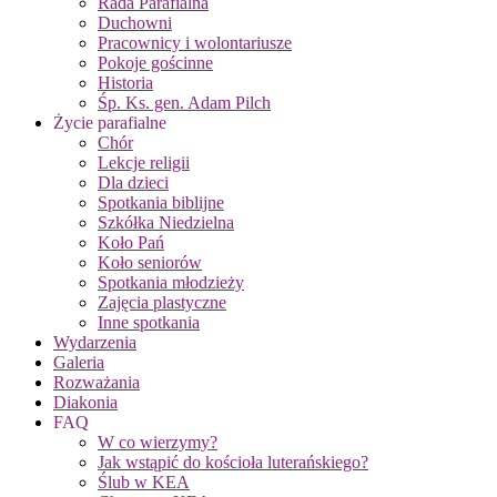
Rada Parafialna
Duchowni
Pracownicy i wolontariusze
Pokoje gościnne
Historia
Śp. Ks. gen. Adam Pilch
Życie parafialne
Chór
Lekcje religii
Dla dzieci
Spotkania biblijne
Szkółka Niedzielna
Koło Pań
Koło seniorów
Spotkania młodzieży
Zajęcia plastyczne
Inne spotkania
Wydarzenia
Galeria
Rozważania
Diakonia
FAQ
W co wierzymy?
Jak wstąpić do kościoła luterańskiego?
Ślub w KEA