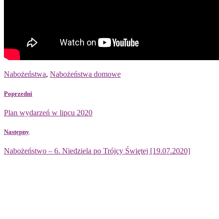
Nabożeństwa
,
Nabożeństwa domowe
Poprzedni
Plan wydarzeń w lipcu 2020
Następny
Nabożeństwo – 6. Niedziela po Trójcy Świętej [19.07.2020]