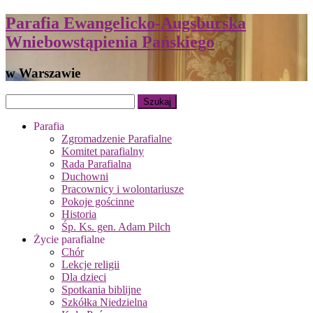
Parafia Ewangelicko-Augsburska
Wniebowstąpienia Pańskiego
w Warszawie
Parafia
Zgromadzenie Parafialne
Komitet parafialny
Rada Parafialna
Duchowni
Pracownicy i wolontariusze
Pokoje gościnne
Historia
Śp. Ks. gen. Adam Pilch
Życie parafialne
Chór
Lekcje religii
Dla dzieci
Spotkania biblijne
Szkółka Niedzielna