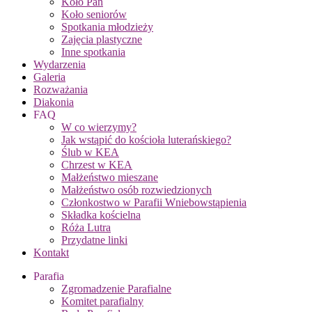
Koło Pań
Koło seniorów
Spotkania młodzieży
Zajęcia plastyczne
Inne spotkania
Wydarzenia
Galeria
Rozważania
Diakonia
FAQ
W co wierzymy?
Jak wstąpić do kościoła luterańskiego?
Ślub w KEA
Chrzest w KEA
Małżeństwo mieszane
Małżeństwo osób rozwiedzionych
Członkostwo w Parafii Wniebowstąpienia
Składka kościelna
Róża Lutra
Przydatne linki
Kontakt
Parafia
Zgromadzenie Parafialne
Komitet parafialny