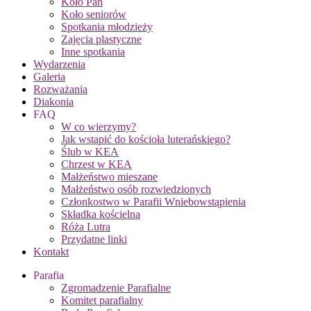
Koło Pań
Koło seniorów
Spotkania młodzieży
Zajęcia plastyczne
Inne spotkania
Wydarzenia
Galeria
Rozważania
Diakonia
FAQ
W co wierzymy?
Jak wstąpić do kościoła luterańskiego?
Ślub w KEA
Chrzest w KEA
Małżeństwo mieszane
Małżeństwo osób rozwiedzionych
Członkostwo w Parafii Wniebowstąpienia
Składka kościelna
Róża Lutra
Przydatne linki
Kontakt
Parafia
Zgromadzenie Parafialne
Komitet parafialny