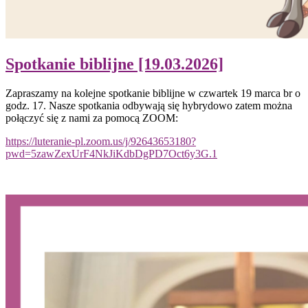
Spotkanie biblijne [19.03.2026]
Zapraszamy na kolejne spotkanie biblijne w czwartek 19 marca br o
godz. 17. Nasze spotkania odbywają się hybrydowo zatem można
połączyć się z nami za pomocą ZOOM:
https://luteranie-pl.zoom.us/j/92643653180?
pwd=5zawZexUrF4NkJiKdbDgPD7Oct6y3G.1