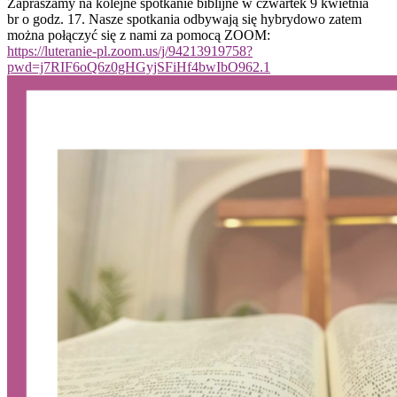
Zapraszamy na kolejne spotkanie biblijne w czwartek 9 kwietnia
br o godz. 17. Nasze spotkania odbywają się hybrydowo zatem
można połączyć się z nami za pomocą ZOOM:
https://luteranie-pl.zoom.us/j/94213919758?
pwd=j7RIF6oQ6z0gHGyjSFiHf4bwIbO962.1