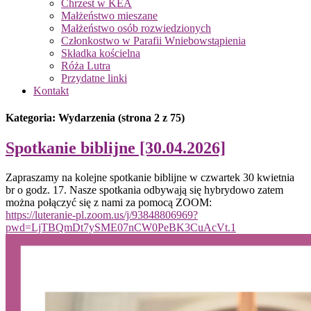
Chrzest w KEA
Małżeństwo mieszane
Małżeństwo osób rozwiedzionych
Członkostwo w Parafii Wniebowstąpienia
Składka kościelna
Róża Lutra
Przydatne linki
Kontakt
Kategoria: Wydarzenia
(strona 2 z 75)
Spotkanie biblijne [30.04.2026]
Zapraszamy na kolejne spotkanie biblijne w czwartek 30 kwietnia
br o godz. 17. Nasze spotkania odbywają się hybrydowo zatem
można połączyć się z nami za pomocą ZOOM:
https://luteranie-pl.zoom.us/j/93848806969?
pwd=LjTBQmDt7ySME07nCW0PeBK3CuAcVt.1