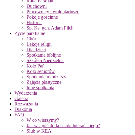
Rada Parafialna
Duchowni
Pracownicy i wolontariusze
Pokoje gościnne
Historia
Śp. Ks. gen. Adam Pilch
Życie parafialne
Chór
Lekcje religii
Dla dzieci
Spotkania biblijne
Szkółka Niedzielna
Koło Pań
Koło seniorów
Spotkania młodzieży
Zajęcia plastyczne
Inne spotkania
Wydarzenia
Galeria
Rozważania
Diakonia
FAQ
W co wierzymy?
Jak wstąpić do kościoła luterańskiego?
Ślub w KEA