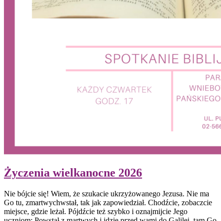
Życzenia wielkanocne 2026
Nie b
ó
jcie się! Wiem, że szukacie ukrzyżowanego Jezusa. Nie ma
Go tu, zmartwychwstał, tak jak zapowiedział. Chodźcie, zobaczcie
miejsce, gdzie leżał. P
ó
jd
źcie też szybko i oznajmijcie Jego
uczniom: Powstał z martwych i idzie przed wami do Galilei, tam Go