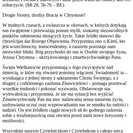
zobaczycie. (Mt 28, 5b-7b –
BE)
Drogie Siostry, drodzy Bracia w Chrystusie!
W trudnych czasach, a zwłaszcza w okresach, w kt
ó
rych dotykają
nas zwątpienie i przeważają ponure myśli, szukamy niezawodnych
punkt
ó
w odniesienia niosących życie. Takie źr
ó
dło stanowi dla
chrześcijan dar Bożego Objawienia. Przypomina ono o Kimś, kto
jest wszechmocny, transcendentny, a zarazem pozostaje nam
niezwykle bliski. B
ó
g przychodzi do nas w Osobie swojego Syna,
Jezusa Chrystusa – ukrzyżowanego i zmartwychwstałego Pana.
Święta Wielkanocne przypominają o Jego zwycięstwie nad
śmiercią, w kt
ó
re my r
ó
wnież jesteśmy włączeni. Świadomość ta –
wynikająca z jednej strony z sakramentu Chrztu Świętego, a z
drugiej z codziennego zaufania Zbawicielowi – pomaga przetrwać
wszelkie trudności i pokonać wyzwania. Obdarowuje nas
wytrwałością i przypomina, że nie ma sytuacji bez wyjścia!
Zmartwychwstały Pan ma moc nadawania sensu naszemu życiu,
uzdrawiania uczuć oraz wyprowadzania nas ze smutku ku radości i
nadziei. On jest źr
ó
dłem ciągle nowych sił do godnego radzenia
sobie z teraźniejszością oraz otwiera przed nami nowe horyzonty i
możliwości.
Wszystkim naszym Czytelniczkom i Czytelnikom z całego serca