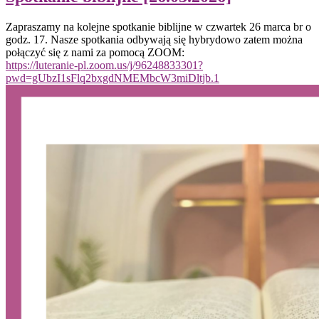
Zapraszamy na kolejne spotkanie biblijne w czwartek 26 marca br o
godz. 17. Nasze spotkania odbywają się hybrydowo zatem można
połączyć się z nami za pomocą ZOOM:
https://luteranie-pl.zoom.us/j/96248833301?
pwd=gUbzI1sFlq2bxgdNMEMbcW3miDltjb.1