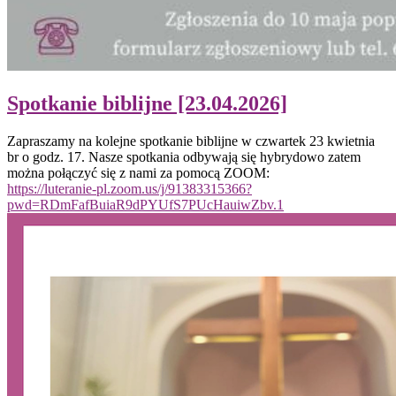
Spotkanie biblijne [23.04.2026]
Zapraszamy na kolejne spotkanie biblijne w czwartek 23 kwietnia
br o godz. 17. Nasze spotkania odbywają się hybrydowo zatem
można połączyć się z nami za pomocą ZOOM:
https://luteranie-pl.zoom.us/j/91383315366?
pwd=RDmFafBuiaR9dPYUfS7PUcHauiwZbv.1