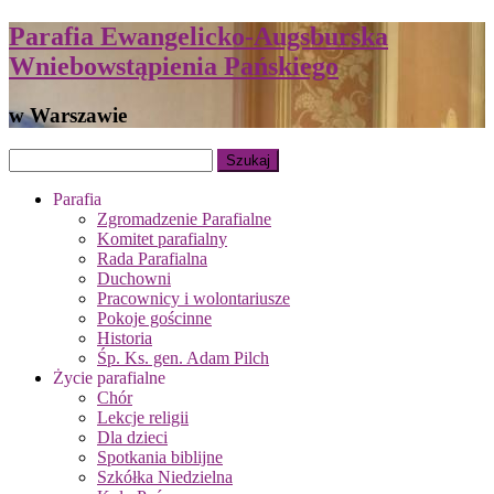
Parafia Ewangelicko-Augsburska
Wniebowstąpienia Pańskiego
w Warszawie
Parafia
Zgromadzenie Parafialne
Komitet parafialny
Rada Parafialna
Duchowni
Pracownicy i wolontariusze
Pokoje gościnne
Historia
Śp. Ks. gen. Adam Pilch
Życie parafialne
Chór
Lekcje religii
Dla dzieci
Spotkania biblijne
Szkółka Niedzielna