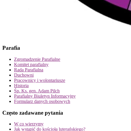
Parafia
Zgromadzenie Parafialne
Komitet parafialny
Rada Parafialna
Duchowni
Pracownicy i wolontariusze
Historia
Śp. Ks. gen. Adam Pilch
Parafialny Biuletyn Informacyjny
Formularz danych osobowych
Często zadawane pytania
W co wierzymy
Jak wstąpić do kościoła luterańskiego?